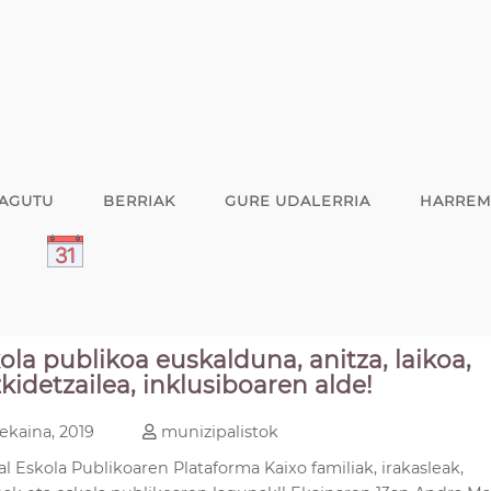
AGUTU
BERRIAK
GURE UDALERRIA
HARREM
A
ola publikoa euskalduna, anitza, laikoa,
kidetzailea, inklusiboaren alde!
ekaina, 2019
munizipalistok
l Eskola Publikoaren Plataforma Kaixo familiak, irakasleak,