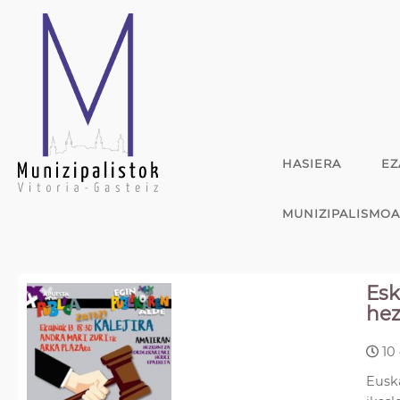
HASIERA
EZ
MUNIZIPALISMO
Esk
hez
10 
Euska