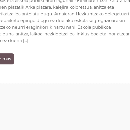
eak eta eskola publikoaren lagunak!! Ekainaren 13an Andra Ma
ren plazatik Arka plazara, kalejira koloretsua, anitza eta
rrikatzailea antolatu dugu. Amaieran Hezkuntzako delegatuari
i-epaiketa egingo diogu ez duelako eskola segregazioarekin
zeko neurri eraginkorrik hartu nahi. Eskola publikoa
lduna, anitza, laikoa, hezkidetzailea, inklusiboa eta inor atzea
n ez duena […]
r mas