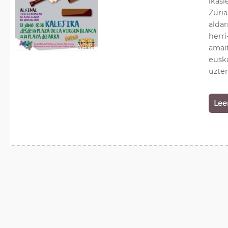
ikasl
Zuria
alda
herr
amait
euska
uzte
Lee