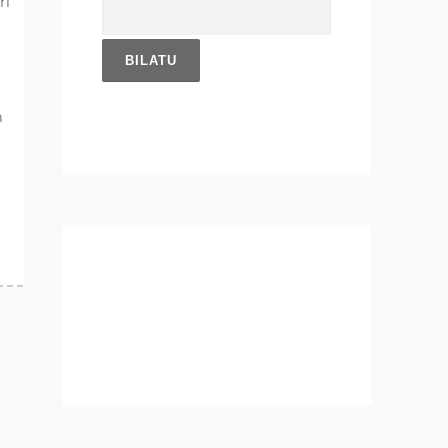
Bilatu:
ri
n