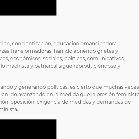
igación, concientización, educación emancipadora,
zas transformadoras, han ido abriendo grietas y
s, económicos, sociales, políticos, comunicativos,
delo machista y patriarcal sigue reproduciéndose y
zando y generando políticas, es cierto que muchas veces
Han ido avanzando en la medida que la presión feminista
ción, oposición, exigencia de medidas y demandas de
minista.