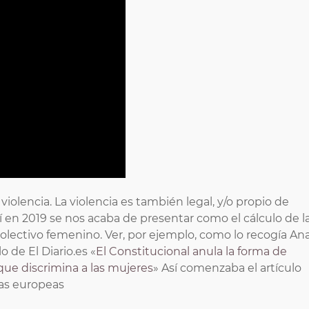
violencia. La violencia es también legal, y/o propio de
Así en 2019 se nos acaba de presentar como el cálculo de l
colectivo femenino. Ver, por ejemplo, como lo recogía An
 de El Diario.es «
El Constitucional anula la forma de
rque discrimina a las mujeres
» Así comenzaba el artículo
ias europeas