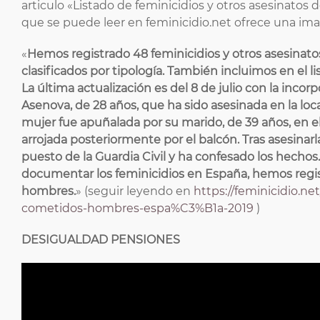
articulo «Listado de feminicidios y otros asesinat
que se puede leer en feminicidio.net ofrece una imag
«
Hemos registrado 48 feminicidios y otros asesinato
clasificados por tipología. También incluimos en el l
La última actualización es del 8 de julio con la incor
Asenova, de 28 años, que ha sido asesinada en la local
mujer fue apuñalada por su marido, de 39 años, en el i
arrojada posteriormente por el balcón. Tras asesina
puesto de la Guardia Civil y ha confesado los hechos
documentar los feminicidios en España, hemos regis
hombres.
» (seguir leyendo en
https://feminicidio.ne
cometidos-hombres-espa%C3%B1a-2019
)
DESIGUALDAD PENSIONES