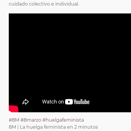
cuidado colectivo e individual.
#8M
#8marzo
#huelgafeminista
8M | La huelga feminista en 2 minutos