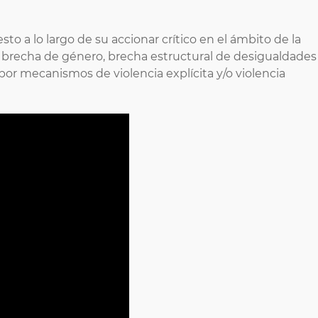
o a lo largo de su accionar crítico en el ámbito de la
 la brecha de género, brecha estructural de desigualdades
or mecanismos de violencia explícita y/o violencia