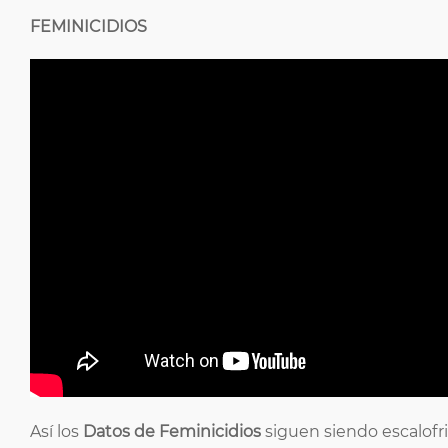
FEMINICIDIOS
Así los
Datos de Feminicidios
siguen siendo escalofri