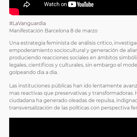
#LaVanguardia
Manifestación Barcelona 8 de marzo
Una estrategia feminista de análisis crítico, invest
empoderamiento sociocultural y generación de alian
produciendo reacciones sociales en ámbitos simbólico
legales, científicos y culturales, sin embargo el mo
golpeando dia a dia.
Las instituciones públicas han ido lentamente avan
mas reactivas que preservativas y transformadoras. 
ciudadana ha generado oleadas de repulsa, indigna
transversalización de las políticas con perspectiva fe