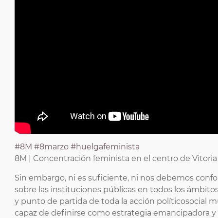
#8M
#8marzo
#huelgafeminista
8M | Concentración feminista en el centro de Vitoria
Sin embargo, ni es suficiente, ni nos debemos confor
sobre las instituciones públicas en todos los ámbit
y punto de partida de toda la acción políticosocial m
capaz de definirse como estrategia emancipadora y