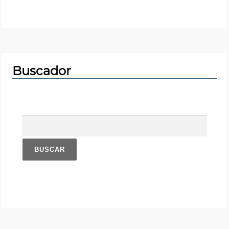
Okupación
Participación
Patrimonio
Buscador
Pensionistas
Buscar:
Políticas Sociales
Soberanía Alimentaria
Sostenibilidad
Vivienda