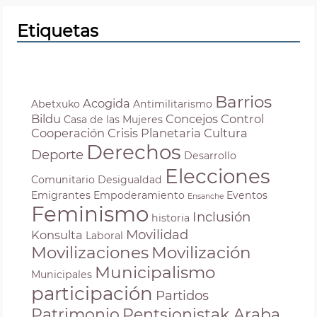
Etiquetas
Barrios
Acogida
Abetxuko
Antimilitarismo
Bildu
Concejos
Control
Casa de las Mujeres
Cooperación
Crisis Planetaria
Cultura
Derechos
Deporte
Desarrollo
Elecciones
Comunitario
Desigualdad
Emigrantes
Empoderamiento
Eventos
Ensanche
Feminismo
Inclusión
historia
Movilidad
Konsulta
Laboral
Movilizaciones
Movilización
Municipalismo
Municipales
participación
Partidos
Patrimonio
Pentsionistak Araba