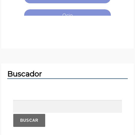
Ocio
Okupación
Participación
Patrimonio
Buscador
Pensionistas
Buscar:
Políticas Sociales
Soberanía Alimentaria