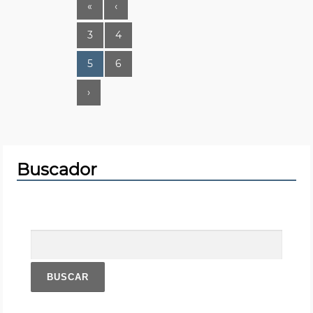
«
‹
3
4
5
6
›
Buscador
Buscar: