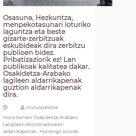
Osasuna, Hezkuntza,
menpekotasunari loturiko
laguntza eta beste
gizarte-zerbitzuak
eskubideak dira zerbitzu
publioen bidez.
Pribatizaziorik ez! Lan
publikoak kalitatea dakar.
Osakidetza-Arabako
lagileen aldarrikapenak
guztion aldarrikapenak
dira.
munizipalistok
Hona hemen Osakidetza-Arabako
Langileen Koordinadoraren
aldarrikapenak : Hurrengo loturak