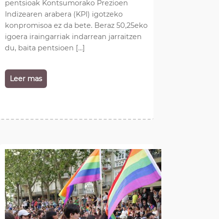
pentsioak Kontsumorako Prezioen
Indizearen arabera (KPI) igotzeko
konpromisoa ez da bete. Beraz 50,25eko
igoera iraingarriak indarrean jarraitzen
du, baita pentsioen […]
Leer mas