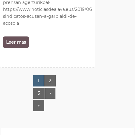
prensan agerturikoak:
https://www.noticiasdealava.eus/2019/06/28/araba/los-
sindicatos-acusan-a-garbialdi-de-
acosola
Leer mas
1
2
3
›
»