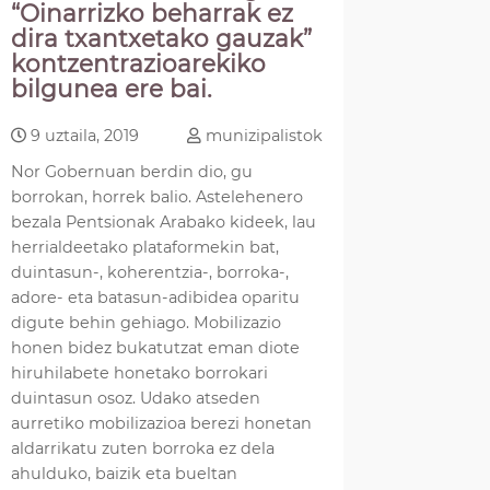
“Oinarrizko beharrak ez
dira txantxetako gauzak”
kontzentrazioarekiko
bilgunea ere bai.
9 uztaila, 2019
munizipalistok
Nor Gobernuan berdin dio, gu
borrokan, horrek balio. Astelehenero
bezala Pentsionak Arabako kideek, lau
herrialdeetako plataformekin bat,
duintasun-, koherentzia-, borroka-,
adore- eta batasun-adibidea oparitu
digute behin gehiago. Mobilizazio
honen bidez bukatutzat eman diote
hiruhilabete honetako borrokari
duintasun osoz. Udako atseden
aurretiko mobilizazioa berezi honetan
aldarrikatu zuten borroka ez dela
ahulduko, baizik eta bueltan