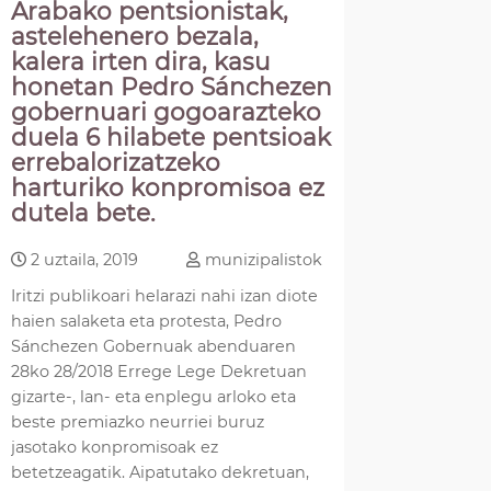
Arabako pentsionistak,
astelehenero bezala,
kalera irten dira, kasu
honetan Pedro Sánchezen
gobernuari gogoarazteko
duela 6 hilabete pentsioak
errebalorizatzeko
harturiko konpromisoa ez
dutela bete.
2 uztaila, 2019
munizipalistok
Iritzi publikoari helarazi nahi izan diote
haien salaketa eta protesta, Pedro
Sánchezen Gobernuak abenduaren
28ko 28/2018 Errege Lege Dekretuan
gizarte-, lan- eta enplegu arloko eta
beste premiazko neurriei buruz
jasotako konpromisoak ez
betetzeagatik. Aipatutako dekretuan,