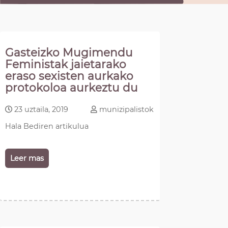
Gasteizko Mugimendu
Feministak jaietarako
eraso sexisten aurkako
protokoloa aurkeztu du
23 uztaila, 2019
munizipalistok
Hala Bediren artikulua
Leer mas