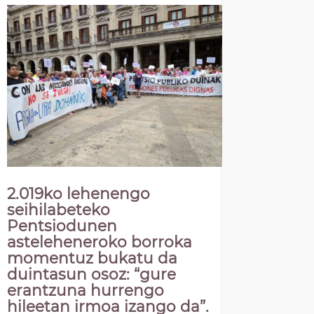
2.019ko lehenengo
seihilabeteko
Pentsiodunen
asteleheneroko borroka
momentuz bukatu da
duintasun osoz: “gure
erantzuna hurrengo
hileetan irmoa izango da”.