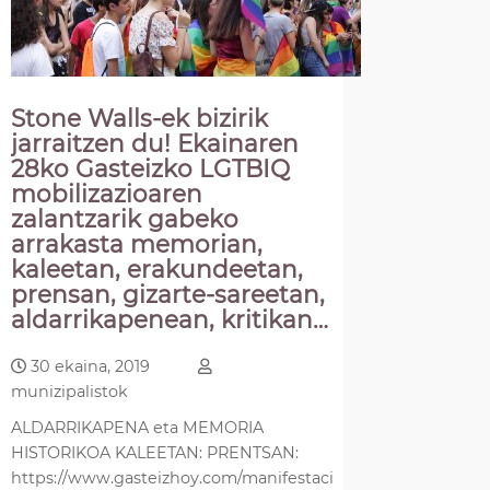
Stone Walls-ek bizirik
jarraitzen du! Ekainaren
28ko Gasteizko LGTBIQ
mobilizazioaren
zalantzarik gabeko
arrakasta memorian,
kaleetan, erakundeetan,
prensan, gizarte-sareetan,
aldarrikapenean, kritikan…
30 ekaina, 2019
munizipalistok
ALDARRIKAPENA eta MEMORIA
HISTORIKOA KALEETAN: PRENTSAN:
https://www.gasteizhoy.com/manifestacion-